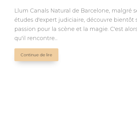
Llum Canals Natural de Barcelone, malgré s
études d'expert judiciaire, découvre bientôt 
passion pour la scène et la magie. C'est alor
qu'il rencontre...
Lumière
Continue de lire
et
Gyna
(Catalogne)