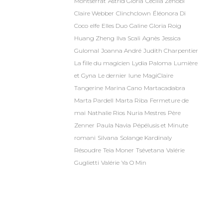
Montserrat
Astrid Gloria
Cécilia Zénobi
Claire Webber
Clinchclown
Éléonora Di
Coco
elfe
Elles Duo
Galine
Gloria Roig
Huang Zheng
Ilva Scali
Agnès
Jessica
Gulomal
Joanna André
Judith Charpentier
La fille du magicien
Lydia Paloma
Lumière
et Gyna
Le dernier
lune
MagiClaire
Tangerine
Marina Cano
Martacadabra
Marta Pardell
Marta Riba
Fermeture de
mai
Nathalie Rios
Nuria Mestres
Père
Zenner
Paula Navia
Pépélusis et Minute
romani
Silvana
Solange Kardinaly
Résoudre
Teia Moner
Tsévetana
Valérie
Guglietti
Valérie
Ya O Min